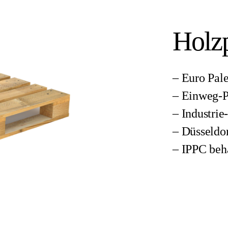
Holzp
– Euro Pale
– Einweg-P
– Industrie
– Düsseldor
– IPPC beh