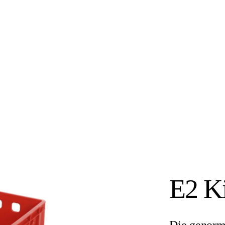
E2 Ki
Die genormt