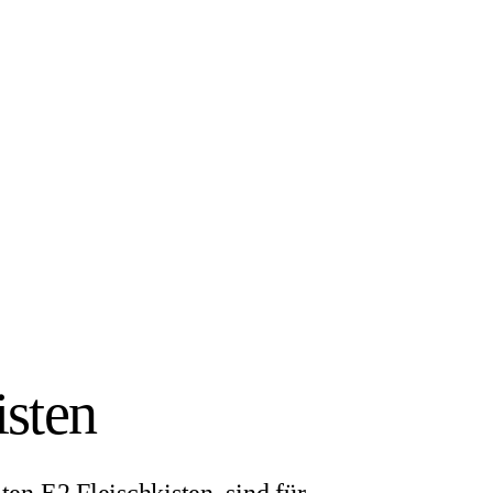
sten
en E2 Fleischkisten sind für