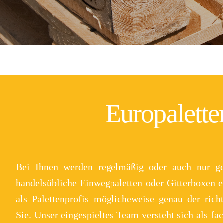
Europalette
Bei Ihnen werden regelmäßig oder auch nur gel
diese nicht irreparabel sind. Einweg- und Sonderp
handelsübliche Einwegpaletten oder Gitterboxen e
Anfrage. Die An- und Verkaufspreise für Paletten v
als Palettenprofis möglicheweise genau der rich
und Abnahmevolumen. Gerne erstellen wir Ihne
Sie. Unser eingespieltes Team versteht sich als f
unverbindliches Angebot! Paletten von der 