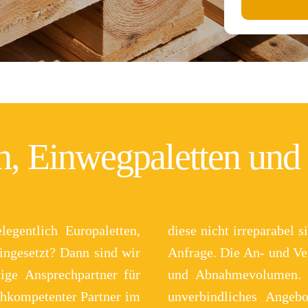
n, Einwegpaletten und
egentlich Europaletten,
aletten verkaufen wir auf
ingesetzt? Dann sind wir
ariieren, je nach Zustand
tige Ansprechpartner für
n ein individuelles und
achkompetenter Partner im
MK & BK Palettenhandel